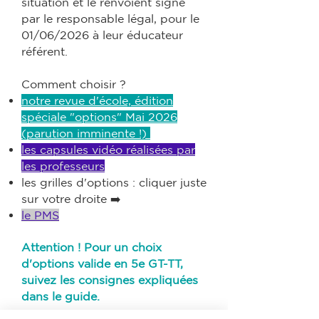
situation et le renvoient signé
par le responsable légal, pour le
01/06/2026 à leur éducateur
référent.
Comment choisir ?
notre revue d'école, édition
spéciale "options" Mai 2026
(parution imminente !)
les capsules vidéo réalisées par
les professeurs
les grilles d'options : cliquer juste
sur votre droite ➡️
le PMS
Attention ! Pour un choix
d'options valide en 5e GT-TT,
suivez les consignes expliquées
dans le guide.