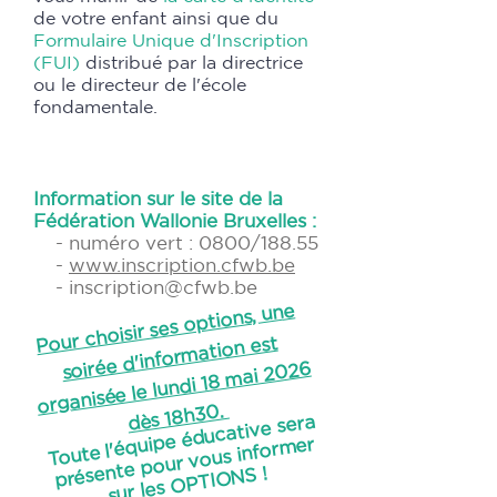
de votre enfant ainsi que du
Formulaire Unique d'Inscription
(FUI)
distribué par la directrice
ou le directeur de l'école
fondamentale. ​
Information sur le site de la
Fédération Wallonie Bruxelles :
- numéro vert : 0800/188.55
-
www.inscription.cfwb.be
-
inscription@cfwb.be
Pour choisir ses options, une
soirée d'infor
organisée le lundi 18
mation est
​
mai 2026
dès 18h30.
Toute l'équipe éducative sera
présente pour vous infor
mer
sur les OPTIONS !