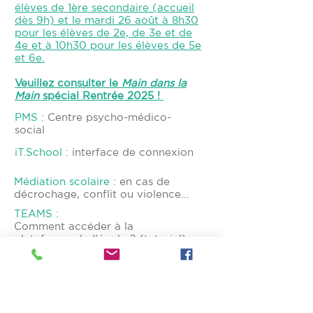
élèves de 1ère secondaire (accueil
dès 9h) et le mardi 26 août à 8h30
pour les élèves de 2e, de 3e et de
4e et à 10h30 pour les élèves de 5e
et 6e.
Veuillez consulter le
Main dans la
Main
spécial Rentrée 2025 !
PMS
:
Centre psycho-médico-
social
iT.School
:
interface de connexion
Médiation scolaire :
en cas de
décrochage, conflit ou violence...
TEAMS :
Comment accéder à la
plateforme de l'école ? (tutoriel)
Se connecter à la plateforme
iT.School,
Comment accéder à la
plateforme de l'école ? (tutoriel)