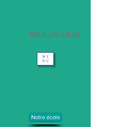
ME
NU
Quoi que tu rêves d'entreprendre,
commence-le. L'audace a du génie, du
pouvoir, de la magie.
Johann Wolfgang Von Goethe
Notre école