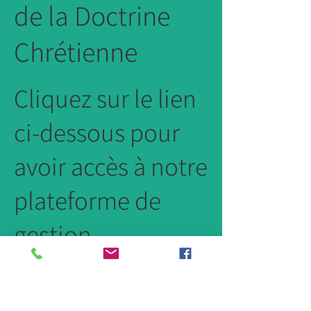
de la Doctrine
Chrétienne
Cliquez sur le lien
ci-dessous pour
avoir accès à notre
plateforme de
gestion