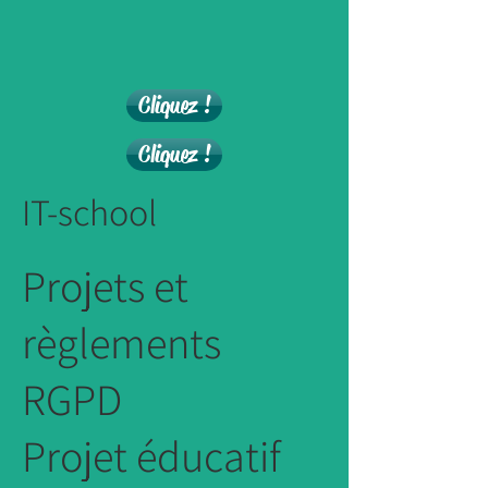
Cliquez !
Cliquez !
IT-school
Projets et
règlements
RGPD
Projet éducatif