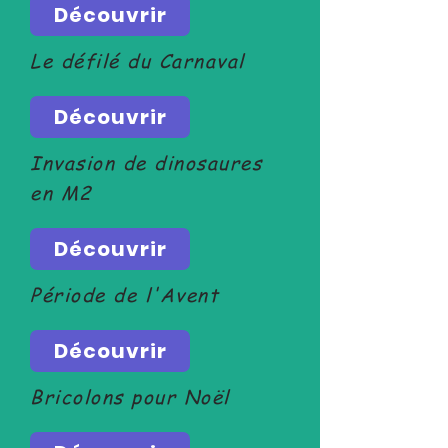
Découvrir
Le défilé du Carnaval
Découvrir
Invasion de dinosaures
en M2
Découvrir
Période de l'Avent
Découvrir
Bricolons pour Noël