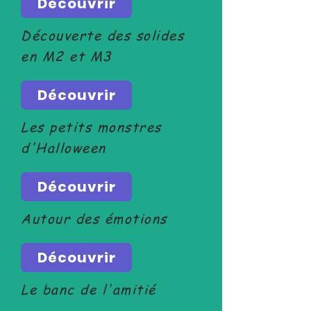
Découvrir
Découverte des solides
en M2 et M3
Découvrir
Les petits monstres
d'Halloween
Découvrir
Autour des émotions
Découvrir
Le banc de l'amitié