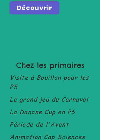
Découvrir
Chez les primaires
Visite à Bouillon pour les
P5
Le grand jeu du Carnaval
La Danone Cup en P6
Période de l'Avent
Animation Cap Sciences