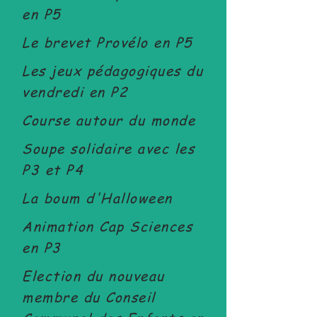
en P5
Le brevet Provélo en P5
Les jeux pédagogiques du
vendredi en P2
Course autour du monde
Soupe solidaire avec les
P3 et P4
La boum d'Halloween
Animation Cap Sciences
en P3
Election du nouveau
membre du Conseil