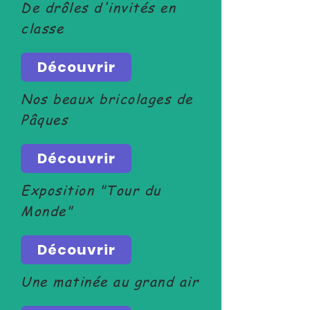
De drôles d'invités en
classe
Découvrir
Nos beaux bricolages de
Pâques
Découvrir
Exposition "Tour du
Monde"
Découvrir
Une matinée au grand air