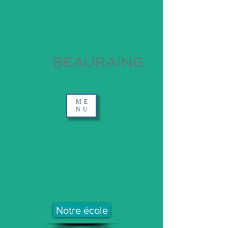
ME
NU
Quoi que tu rêves d'entreprendre,
commence-le. L'audace a du génie, du
pouvoir, de la magie.
Johann Wolfgang Von Goethe
Notre école