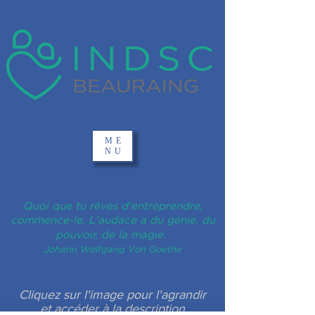
ME
NU
Quoi que tu rêves d'entreprendre,
commence-le. L'audace a du génie, du
pouvoir, de la magie.
Johann Wolfgang Von Goethe
Cliquez sur l'image pour l'agrandir
et accéder à la description